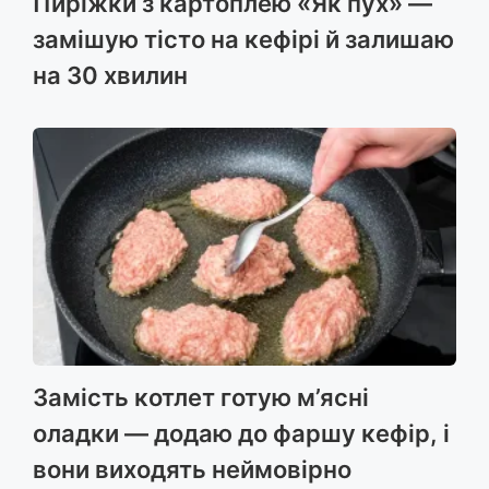
Пиріжки з картоплею «Як пух» —
замішую тісто на кефірі й залишаю
на 30 хвилин
Замість котлет готую м’ясні
оладки — додаю до фаршу кефір, і
вони виходять неймовірно