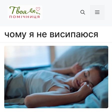
Перейти
до
Мен
вмісту
чому я не висипаюся