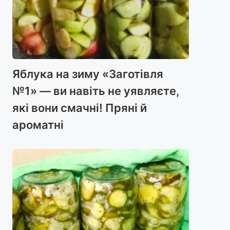
Яблука на зиму «Заготівля
№1» — ви навіть не уявляєте,
які вони смачні! Пряні й
ароматні