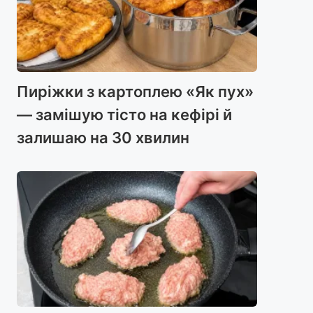
Пиріжки з картоплею «Як пух»
— замішую тісто на кефірі й
залишаю на 30 хвилин