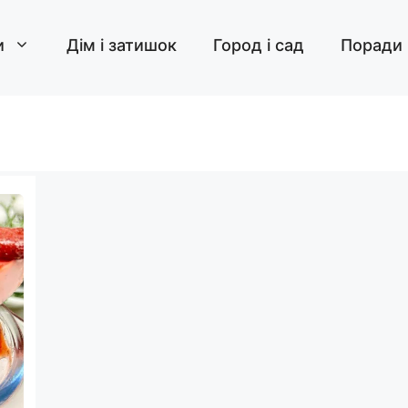
и
Дім і затишок
Город і сад
Поради