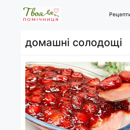
Перейти
до
Рецепт
вмісту
домашні солодощі