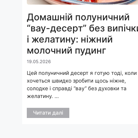
Домашній полуничний
“вау-десерт” без випічк
і желатину: ніжний
молочний пудинг
19.05.2026
Цей полуничний десерт я готую тоді, коли
хочеться швидко зробити щось ніжне,
солодке і справді “вау” без духовки та
желатину. …
Читати далі