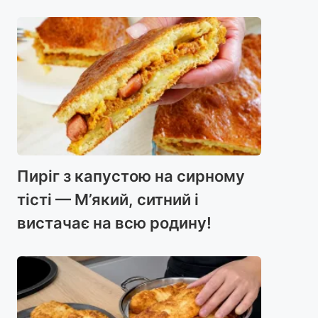
Пиріг з капустою на сирному
тісті — М’який, ситний і
вистачає на всю родину!