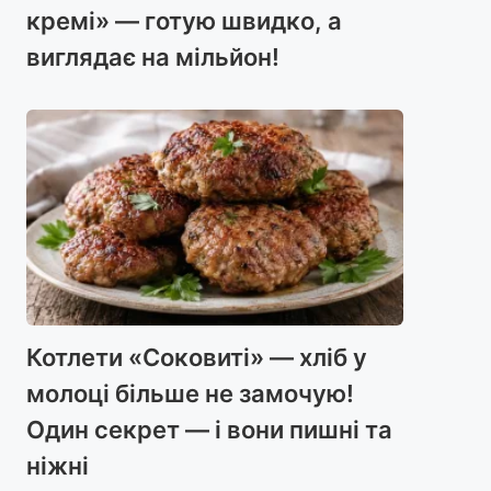
кремі» — готую швидко, а
виглядає на мільйон!
Котлети «Соковиті» — хліб у
молоці більше не замочую!
Один секрет — і вони пишні та
ніжні