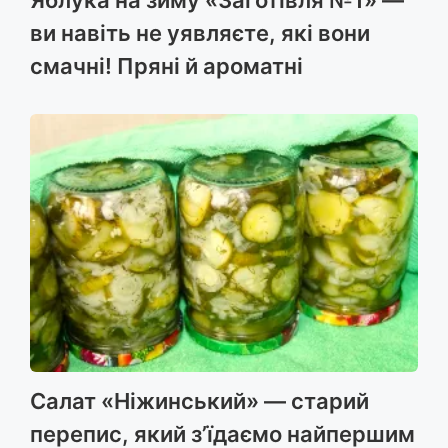
Яблука на зиму «Заготівля №1» —
ви навіть не уявляєте, які вони
смачні! Пряні й ароматні
Салат «Ніжинський» — старий
перепис, який з’їдаємо найпершим