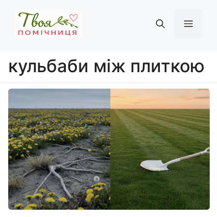
Перейти
до
Мен
вмісту
кульбаби між плиткою