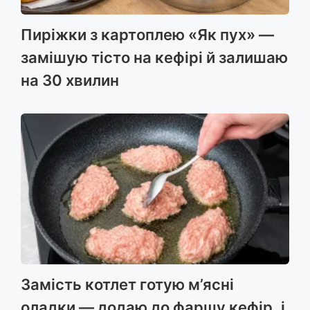
Пиріжки з картоплею «Як пух» —
замішую тісто на кефірі й залишаю
на 30 хвилин
Замість котлет готую м’ясні
оладки — додаю до фаршу кефір, і