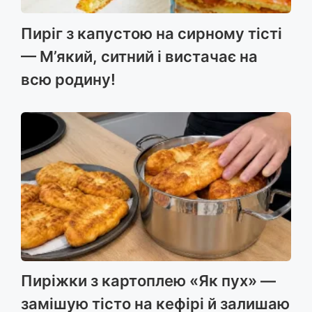
Пиріг з капустою на сирному тісті
— М’який, ситний і вистачає на
всю родину!
Пиріжки з картоплею «Як пух» —
замішую тісто на кефірі й залишаю