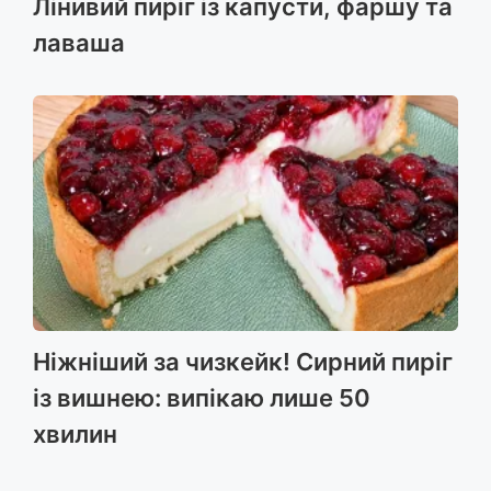
Лінивий пиріг із капусти, фаршу та
лаваша
Ніжніший за чизкейк! Сирний пиріг
із вишнею: випікаю лише 50
хвилин