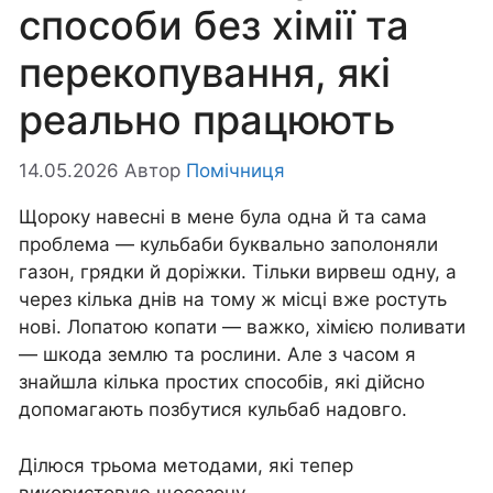
способи без хімії та
перекопування, які
реально працюють
14.05.2026
Автор
Помічниця
Щороку навесні в мене була одна й та сама
проблема — кульбаби буквально заполоняли
газон, грядки й доріжки. Тільки вирвеш одну, а
через кілька днів на тому ж місці вже ростуть
нові. Лопатою копати — важко, хімією поливати
— шкода землю та рослини. Але з часом я
знайшла кілька простих способів, які дійсно
допомагають позбутися кульбаб надовго.
Ділюся трьома методами, які тепер
використовую щосезону.