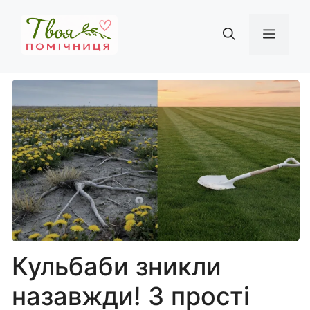
Перейти
до
Мен
вмісту
Кульбаби зникли
назавжди! 3 прості