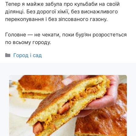
Тепер я майже забула про кульбаби на своїй
ділянці. Без дорогої хімії, без виснажливого
перекопування і без зіпсованого газону.
Головне — не чекати, поки бур’ян розростеться
по всьому городу.
Категорії
Город і сад