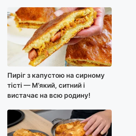
Пиріг з капустою на сирному
тісті — М’який, ситний і
вистачає на всю родину!