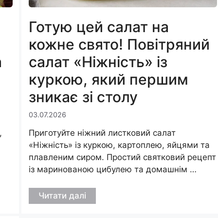
Готую цей салат на
кожне свято! Повітряний
а
салат «Ніжність» із
куркою, який першим
зникає зі столу
03.07.2026
,
Приготуйте ніжний листковий салат
«Ніжність» із куркою, картоплею, яйцями та
плавленим сиром. Простий святковий рецепт
із маринованою цибулею та домашнім …
Читати далі