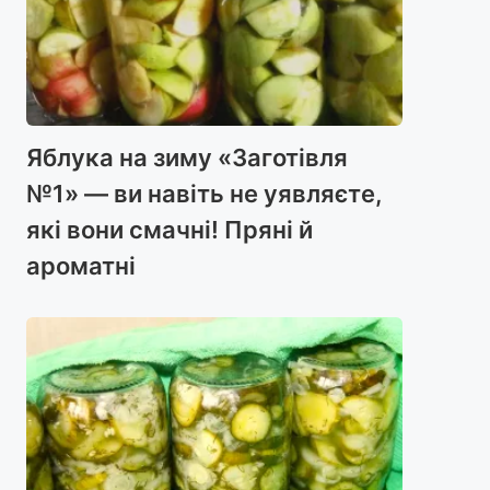
Яблука на зиму «Заготівля
№1» — ви навіть не уявляєте,
які вони смачні! Пряні й
ароматні