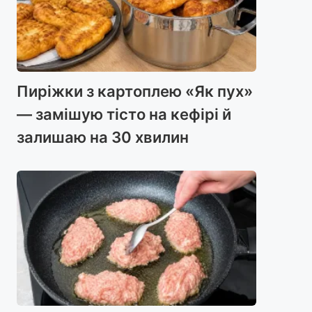
Пиріжки з картоплею «Як пух»
— замішую тісто на кефірі й
залишаю на 30 хвилин