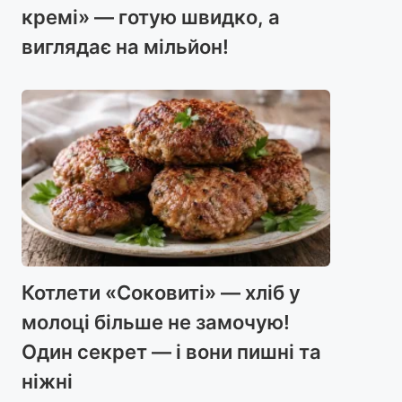
кремі» — готую швидко, а
виглядає на мільйон!
Котлети «Соковиті» — хліб у
молоці більше не замочую!
Один секрет — і вони пишні та
ніжні