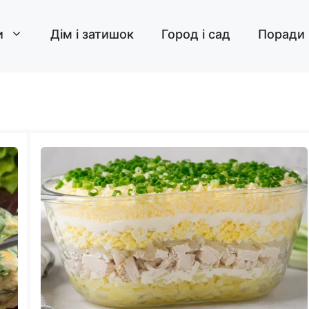
и
Дім і затишок
Город і сад
Поради