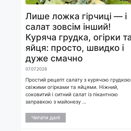
Лише ложка гірчиці — і
салат зовсім інший!
Куряча грудка, огірки т
яйця: просто, швидко і
дуже смачно
07.07.2026
Простий рецепт салату з курячою грудкою
свіжими огірками та яйцями. Ніжний,
соковитий і ситний салат із пікантною
заправкою з майонезу …
Читати далі