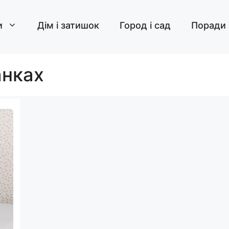
и
Дім і затишок
Город і сад
Поради
анках