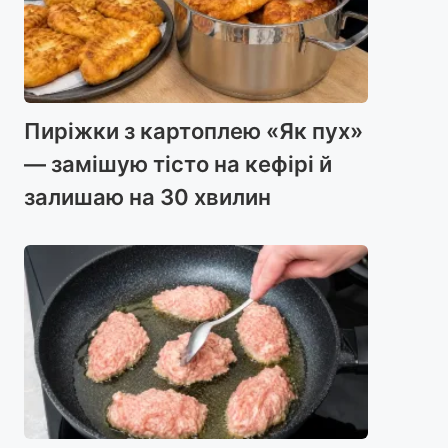
Пиріжки з картоплею «Як пух»
— замішую тісто на кефірі й
залишаю на 30 хвилин