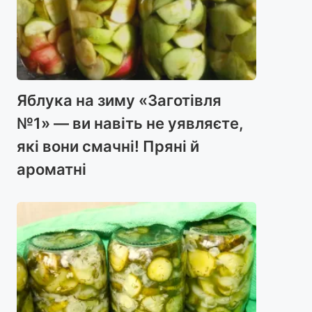
Яблука на зиму «Заготівля
№1» — ви навіть не уявляєте,
які вони смачні! Пряні й
ароматні