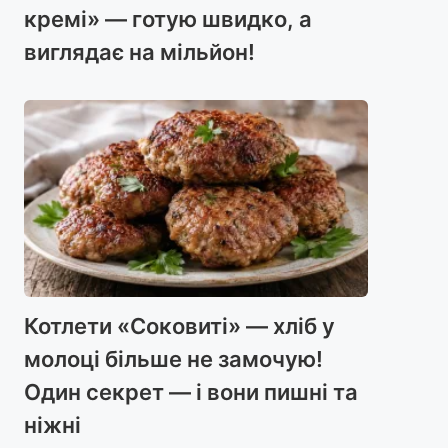
кремі» — готую швидко, а
виглядає на мільйон!
Котлети «Соковиті» — хліб у
молоці більше не замочую!
Один секрет — і вони пишні та
ніжні