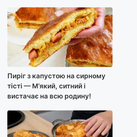
Пиріг з капустою на сирному
тісті — М’який, ситний і
вистачає на всю родину!