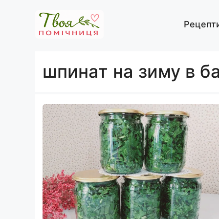
Перейти
до
Рецепт
вмісту
шпинат на зиму в б