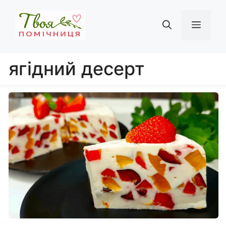
Перейти
до
Мен
вмісту
ягідний десерт