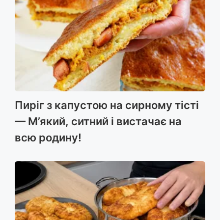
Пиріг з капустою на сирному тісті
— М’який, ситний і вистачає на
всю родину!