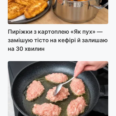
Пиріжки з картоплею «Як пух» —
замішую тісто на кефірі й залишаю
на 30 хвилин