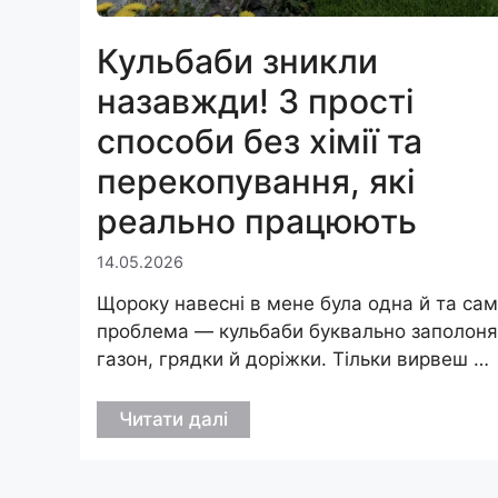
Кульбаби зникли
назавжди! 3 прості
способи без хімії та
перекопування, які
реально працюють
14.05.2026
Щороку навесні в мене була одна й та са
проблема — кульбаби буквально заполон
газон, грядки й доріжки. Тільки вирвеш …
Читати далі