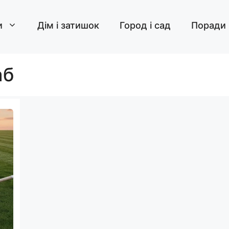
и
Дім і затишок
Город і сад
Поради
аб