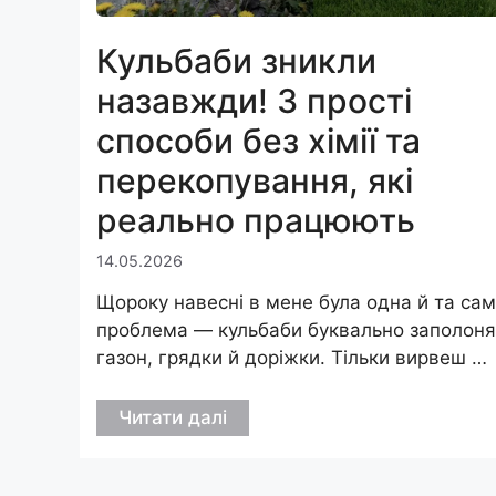
Кульбаби зникли
назавжди! 3 прості
способи без хімії та
перекопування, які
реально працюють
14.05.2026
Щороку навесні в мене була одна й та са
проблема — кульбаби буквально заполон
газон, грядки й доріжки. Тільки вирвеш …
Читати далі