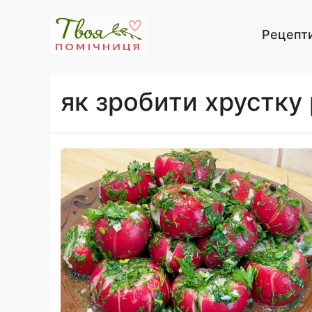
Перейти
до
Рецепт
вмісту
як зробити хрустку