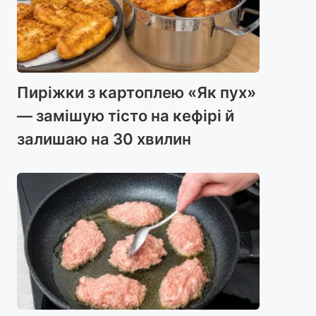
Пиріжки з картоплею «Як пух»
— замішую тісто на кефірі й
залишаю на 30 хвилин