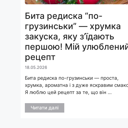
Бита редиска “по-
грузинськи” — хрумка
закуска, яку з’їдають
першою! Мій улюблени
рецепт
18.05.2026
Бита редиска по-грузинськи — проста,
хрумка, ароматна і з дуже яскравим смак
Я люблю цей рецепт за те, що він …
Читати далі