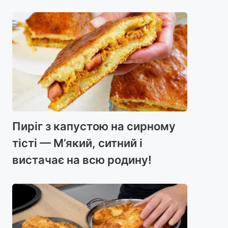
Пиріг з капустою на сирному
тісті — М’який, ситний і
вистачає на всю родину!