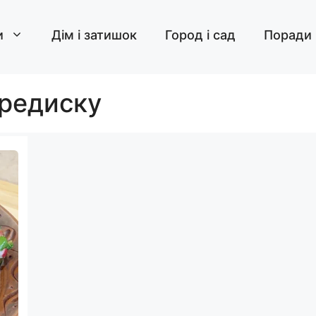
и
Дім і затишок
Город і сад
Поради
 редиску