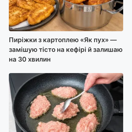
Пиріжки з картоплею «Як пух» —
замішую тісто на кефірі й залишаю
на 30 хвилин