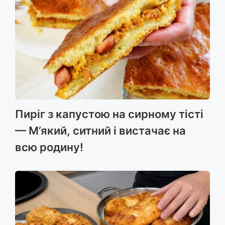
Пиріг з капустою на сирному тісті
— М’який, ситний і вистачає на
всю родину!