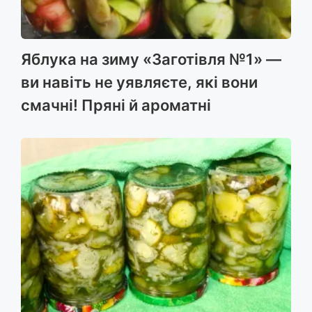
Яблука на зиму «Заготівля №1» —
ви навіть не уявляєте, які вони
смачні! Пряні й ароматні