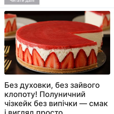
Читати далі
Без духовки, без зайвого
клопоту! Полуничний
чізкейк без випічки — смак
і вигляд просто