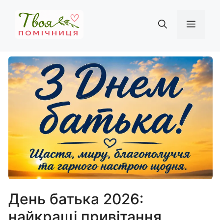
Перейти
до
Мен
вмісту
День батька 2026:
найкращі привітання