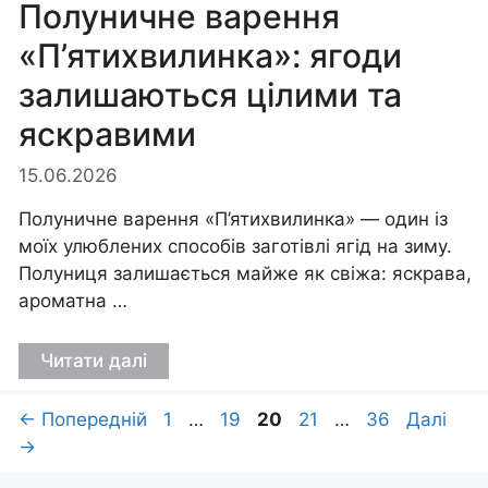
Полуничне варення
«П’ятихвилинка»: ягоди
залишаються цілими та
яскравими
15.06.2026
Полуничне варення «П’ятихвилинка» — один із
моїх улюблених способів заготівлі ягід на зиму.
Полуниця залишається майже як свіжа: яскрава,
ароматна …
Читати далі
Сторінка
Сторінка
Сторінка
Сторінка
Сторінка
←
Попередній
1
…
19
20
21
…
36
Далі
→